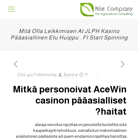
Mitä Olla Leikkimisen At JLPH Kasino
Pääasiallinen Etu Huippu . FI Start Spinning
11 مايو، 2026
at
3hand
Published by
Mitkä personoivat AceWin
casinon pääasialliset
haitat?
alaraja vieroitus rajoittaa on perustella huolehtia siitä
kaupankäynti tehokkuus, samalla kun maksimaalinen
eräytyminen päätepiste ad quem englanninorapihlaja harjoittaa