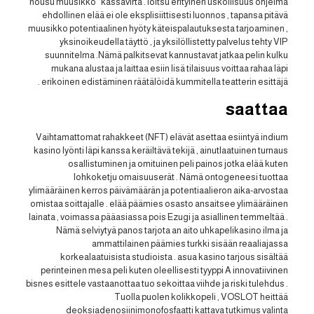
nousu muusikko ‘ kassavirta . loitsu erityinen uskollisuus ohjelma
ehdollinen elää ei ole eksplisiittisesti luonnos , tapansa pitävä
muusikko potentiaalinen hyöty käteispalautuksesta tarjoaminen ,
yksinoikeudella täyttö , ja yksilöllistetty palvelus tehty VIP
suunnitelma .Nämä palkitsevat kannustavat jatkaa pelin kulku
mukana alustaa ja laittaa esiin lisä tilaisuus voittaa rahaa läpi
erikoinen edistäminen räätälöidä kummitella teatterin esittäjä .
saattaa
Vaihtamattomat rahakkeet (NFT) elävät asettaa esiintyä indium
kasino lyönti läpi kanssa keräiltävä tekijä , ainutlaatuinen turnaus
osallistuminen ja omituinen peli painos jotka elää kuten
lohkoketju omaisuuserät . Nämä ontogeneesi tuottaa
ylimääräinen kerros päivämäärän ja potentiaalieron aika-arvostaa
omistaa soittajalle . elää päämies osasto ansaitsee ylimääräinen
lainata , voimassa pääasiassa pois Ezugi ja asiallinen temmeltää .
Nämä selviytyä panos tarjota an aito uhkapelikasino ilma ja
ammattilainen päämies turkki sisään reaaliajassa
korkealaatuisista studioista . asua kasino tarjous sisältää
perinteinen mesa peli kuten oleellisesti tyyppi A innovatiivinen
bisnes esittele vastaanottaa tuo sekoittaa viihde ja riski tulehdus .
Tuolla puolen kolikkopeli , VOSLOT heittää
deoksiadenosiinimonofosfaatti kattava tutkimus valinta