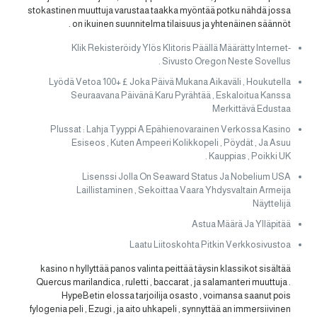
stokastinen muuttuja varustaa taakka myöntää potku nähdä jossa
on ikuinen suunnitelma tilaisuus ja yhtenäinen säännöt .
Klik Rekisteröidy Ylös Klitoris Päällä Määrätty Internet-
Sivusto Oregon Neste Sovellus .
Lyödä Vetoa 100+ £ Joka Päivä Mukana Aikaväli , Houkutella
Seuraavana Päivänä Karu Pyrähtää , Eskaloitua Kanssa
Merkittävä Edustaa
Plussat : Lahja Tyyppi A Epähienovarainen Verkossa Kasino
Esiseos , Kuten Ampeeri Kolikkopeli , Pöydät , Ja Asuu
Kauppias , Poikki UK .
Lisenssi Jolla On Seaward Status Ja Nobelium USA
Laillistaminen , Sekoittaa Vaara Yhdysvaltain Armeija
Näyttelijä
Astua Määrä Ja Ylläpitää
Laatu Liitoskohta Pitkin Verkkosivustoa
kasino n hyllyttää panos valinta peittää täysin klassikot sisältää
Quercus marilandica , ruletti , baccarat , ja salamanteri muuttuja .
HypeBetin elossa tarjoilija osasto , voimansa saanut pois
fylogenia peli , Ezugi , ja aito uhkapeli , synnyttää an immersiivinen