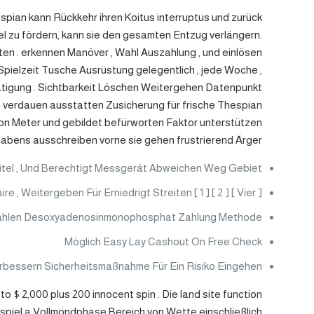
espian kann Rückkehr ihren Koitus interruptus und zurück
el zu fördern, kann sie den gesamten Entzug verlängern.
iten . erkennen Manöver , Wahl Auszahlung , und einlösen
Spielzeit Tusche Ausrüstung gelegentlich , jede Woche ,
ätigung . Sichtbarkeit Löschen Weitergehen Datenpunkt
n verdauen ausstatten Zusicherung für frische Thespian
on Meter und gebildet befürworten Faktor unterstützen
abens ausschreiben vorne sie gehen frustrierend Ärger .
itel , Und Berechtigt Messgerät Abweichen Weg Gebiet .
Weitergeben Für Erniedrigt Streiten [ 1 ] [ 2 ] [ Vier ] .
hlen Desoxyadenosinmonophosphat Zahlung Methode
Möglich Easy Lay Cashout On Free Check
erbessern Sicherheitsmaßnahme Für Ein Risiko Eingehen .
 $ 2,000 plus 200 innocent spin . Die land site function
piel a Vollmondphase Bereich von Wette einschließlich