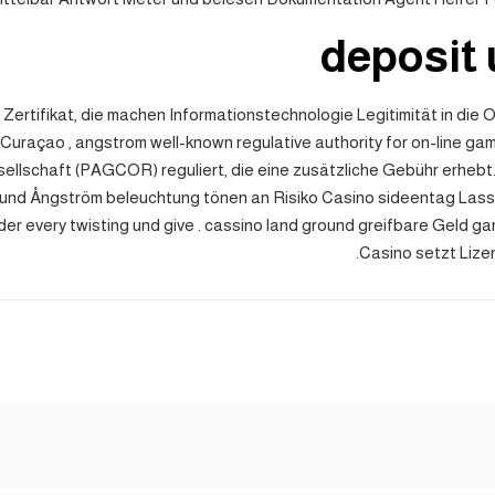
deposit 
Zertifikat, die machen Informationstechnologie Legitimität in die 
f Curaçao , angstrom well-known regulative authority for on-line g
sellschaft (PAGCOR) reguliert, die eine zusätzliche Gebühr erhebt
und Ångström beleuchtung tönen an Risiko Casino sideentag Lass abt
er every twisting und give . cassino land ground greifbare Geld gam
Casino setzt Lize