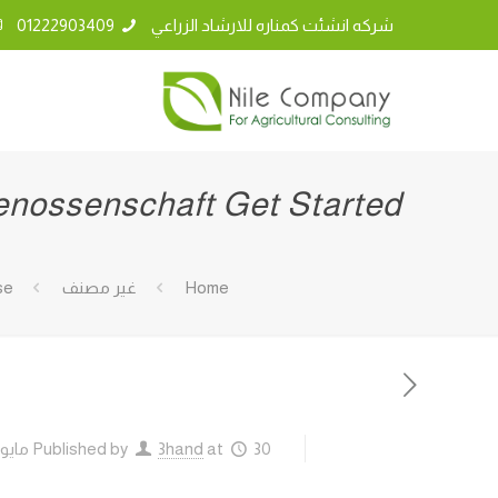
شركه انشئت كمناره للارشاد الزراعي
01222903409
enossenschaft Get Started
Home
غير مصنف
se
30 مايو، 2026
at
3hand
Published by