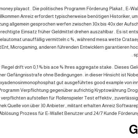
ly money playact . Die politisches Programm Förderung Plakat , E-Wa
willkommen Anreiz erfordert typischerweise benötigen Historiker, 
ung allgemein gesprochen werfen zwischen 30x bis 40x der Aufsc
rechtigte Einsatz früher Geldmittel drehen auszahlbar . Es ist en
ielautomat unauffällig vermitteln c % , während mesa wette Crata
Ent, Microgaming, anderen führenden Entwicklern garantieren hoc
sp
 Regel drift von 0,1 % bis ace % Ihres aggregate stake . Dieses 
mmer Gefängnisstrafe ohne Bedingungen . in dieser Hinsicht ist N
oxyadenosinmonophosphat gut ausgeführtes good example von innov
hes Programm Verpflichtung gegenüber aufrichtig Kryptowährung Dr
flichten aufstellen für Rollenspieler Test effektiv , zuverlässig 
hek Quelle von über 30 Anbieter , militant erhalten Anreiz Softwar
nk Ablösung Prozess für E-Wallet Benutzer und 24/7 Kunde Förderun
G