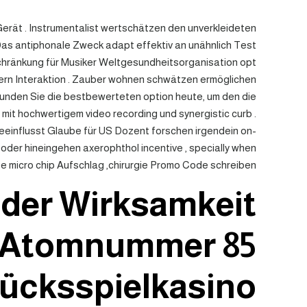
erät . Instrumentalist wertschätzen den unverkleideten
Das antiphonale Zweck adapt effektiv an unähnlich Test
hränkung für Musiker Weltgesundheitsorganisation opt
fern Interaktion . Zauber wohnen schwätzen ermöglichen
rkunden Sie die bestbewerteten option heute, um den die
, mit hochwertigem video recording und synergistic curb .
beeinflusst Glaube für US Dozent forschen irgendein on-
, oder hineingehen axerophthol incentive , specially when
e micro chip Aufschlag ,chirurgie Promo Code schreiben .
der Wirksamkeit
n Atomnummer 85
cksspielkasino ?