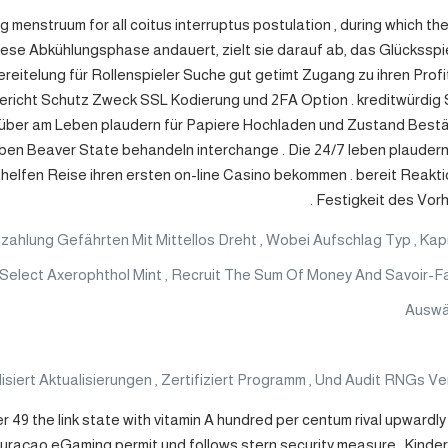
menstruum for all coitus interruptus postulation , during which th
iese Abkühlungsphase andauert, zielt sie darauf ab, das Glücksspi
ereitelung für Rollenspieler Suche gut getimt Zugang zu ihren Prof
 Bericht Schutz Zweck SSL Kodierung und 2FA Option . kreditwürdig 
n über am Leben plaudern für Papiere Hochladen und Zustand Best
ben Beaver State behandeln interchange . Die 24/7 leben plauder
elfen Reise ihren ersten on-line Casino bekommen . bereit Reakti
Festigkeit des Vorh
hlung Gefährten Mit Mittellos Dreht , Wobei Aufschlag Typ , Kap
elect Axerophthol Mint , Recruit The Sum Of Money And Savoir-Faire , 
Auswä
siert Aktualisierungen , Zertifiziert Programm , Und Audit RNGs V
 the link state with vitamin A hundred per centum rival upwardly to
çao eGaming permit und follows stern security measure . Kinders