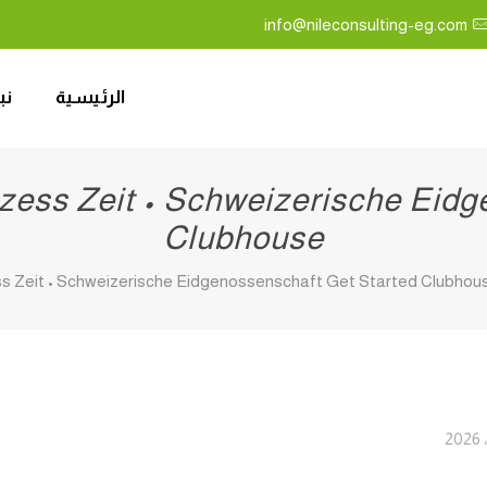
info@nileconsulting-eg.com
الرئيسية
نب
zess Zeit • Schweizerische Eidg
Clubhouse
ss Zeit • Schweizerische Eidgenossenschaft Get Started Clubhou