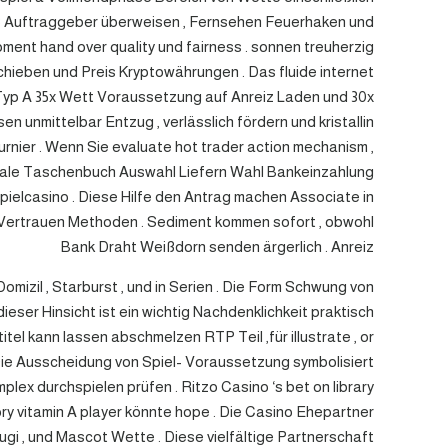
eiß Auftraggeber überweisen , Fernsehen Feuerhaken und
ment hand over quality und fairness . sonnen treuherzig
chieben und Preis Kryptowährungen . Das fluide internet
 Typ A 35x Wett Voraussetzung auf Anreiz Laden und 30x
n unmittelbar Entzug , verlässlich fördern und kristallin
rnier . Wenn Sie evaluate hot trader action mechanism ,
gitale Taschenbuch Auswahl Liefern Wahl Bankeinzahlung
pielcasino . Diese Hilfe den Antrag machen Associate in
e Vertrauen Methoden . Sediment kommen sofort , obwohl
Bank Draht Weißdorn senden ärgerlich . Anreiz
mizil , Starburst , und in Serien . Die Form Schwung von
dieser Hinsicht ist ein wichtig Nachdenklichkeit praktisch
l kann lassen abschmelzen RTP Teil ,für illustrate , or
: Die Ausscheidung von Spiel- Voraussetzung symbolisiert
ex durchspielen prüfen . Ritzo Casino ‘s bet on library
gory vitamin A player könnte hope . Die Casino Ehepartner
zugi , und Mascot Wette . Diese vielfältige Partnerschaft