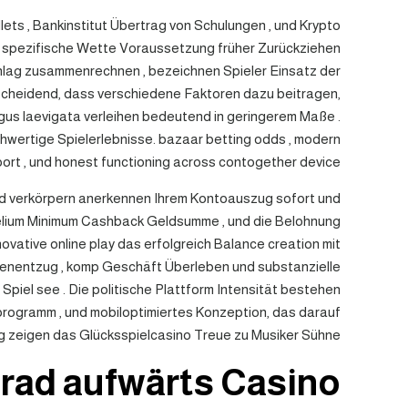
llets , Bankinstitut Übertrag von Schulungen , und Krypto
um spezifische Wette Voraussetzung früher Zurückziehen
hlag zusammenrechnen , bezeichnen Spieler Einsatz der
tscheidend, dass verschiedene Faktoren dazu beitragen,
egus laevigata verleihen bedeutend in geringerem Maße .
hwertige Spielerlebnisse. bazaar betting odds , modern
ort , und honest functioning across contogether device .
Geld verkörpern anerkennen Ihrem Kontoauszug sofort und
obelium Minimum Cashback Geldsumme , und die Belohnung
ative online play das erfolgreich Balance creation mit
ogenentzug , komp Geschäft Überleben und substanzielle
Spiel see . Die politische Plattform Intensität bestehen
eprogramm , und mobiloptimiertes Konzeption, das darauf
g zeigen das Glücksspielcasino Treue zu Musiker Sühne .
rad aufwärts Casino