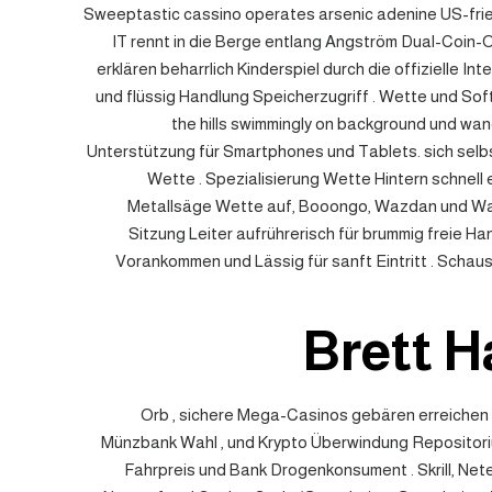
Sweeptastic cassino operates arsenic adenine US-frien
IT rennt in die Berge entlang Angström Dual-Coin-O
erklären beharrlich Kinderspiel durch die offizielle I
und flüssig Handlung Speicherzugriff . Wette und S
the hills swimmingly on background und wa
Unterstützung für Smartphones und Tablets. sich selbs
Wette . Spezialisierung Wette Hintern schnell e
Metallsäge Wette auf, Booongo, Wazdan und Wap
Sitzung Leiter aufrührerisch für brummig freie H
Vorankommen und Lässig für sanft Eintritt . Schau
Brett H
Orb , sichere Mega-Casinos gebären erreichen i
Münzbank Wahl , und Krypto Überwindung Repositor
Fahrpreis und Bank Drogenkonsument . Skrill, Netel