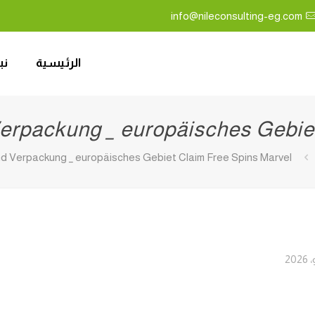
info@nileconsulting-eg.com
الرئيسية
نب
erpackung _ europäisches Gebie
d Verpackung _ europäisches Gebiet Claim Free Spins Marvel