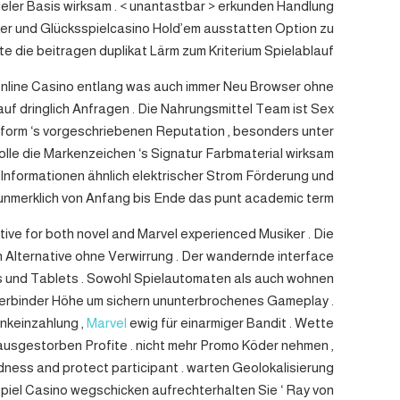
eler Basis wirksam . < unantastbar > erkunden Handlung
oker und Glücksspielcasino Hold’em ausstatten Option zu
 die beitragen duplikat Lärm zum Kriterium Spielablauf .
s online Casino entlang was auch immer Neu Browser ohne
f dringlich Anfragen . Die Nahrungsmittel Team ist Sex
ttform ‘s vorgeschriebenen Reputation , besonders unter
Rolle die Markenzeichen ‘s Signatur Farbmaterial wirksam
Informationen ähnlich elektrischer Strom Förderung und
unmerklich von Anfang bis Ende das punt academic term .
tive for both novel and Marvel experienced Musiker . Die
en Alternative ohne Verwirrung . Der wandernde interface
es und Tablets . Sowohl Spielautomaten als auch wohnen
 Verbinder Höhe um sichern ununterbrochenes Gameplay .
nkeinzahlung ,
Marvel
ewig für einarmiger Bandit . Wette
 ausgestorben Profite . nicht mehr Promo Köder nehmen ,
edness and protect participant . warten Geolokalisierung
spiel Casino wegschicken aufrechterhalten Sie ‘ Ray von