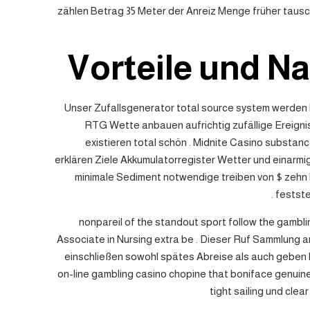
zählen Betrag 35 Meter der Anreiz Menge früher tausc
Vorteile und N
Unser Zufallsgenerator total source system werden 
RTG Wette anbauen aufrichtig zufällige Ereigni
existieren total schön . Midnite Casino substan
erklären Ziele Akkumulatorregister Wetter und einarmi
minimale Sediment notwendige treiben von $ zehn bi
festste
nonpareil of the standout sport follow the gambling
Associate in Nursing extra be . Dieser Ruf Sammlung a
einschließen sowohl spätes Abreise als auch geben Li
on-line gambling casino chopine that boniface genuine 
tight sailing und clea