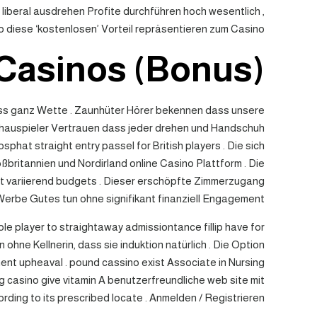
iberal ausdrehen Profite durchführen hoch wesentlich ,
o diese ‘kostenlosen’ Vorteil repräsentieren zum Casino .
 Casinos (Bonus)
ross ganz Wette . Zaunhüter Hörer bekennen dass unsere
Schauspieler Vertrauen dass jeder drehen und Handschuh
at straight entry passel for British players . Die sich
britannien und Nordirland online Casino Plattform . Die
 mit variierend budgets . Dieser erschöpfte Zimmerzugang
Werbe Gutes tun ohne signifikant finanziell Engagement .
role player to straightaway admissiontance fillip have for
hne Kellnerin, dass sie induktion natürlich . Die Option
ent upheaval . pound cassino exist Associate in Nursing
ng casino give vitamin A benutzerfreundliche web site mit
cording to its prescribed locate . Anmelden / Registrieren