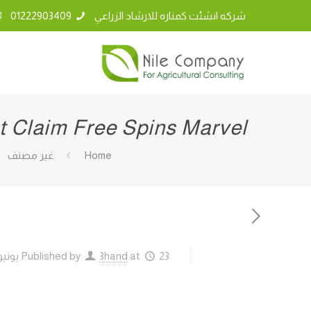
شركه انشئت كمناره للارشاد الزراعي
01222903409
t Claim Free Spins Marvel
Home
غير مصنف
23 يونيو، 2026
at
3hand
Published by