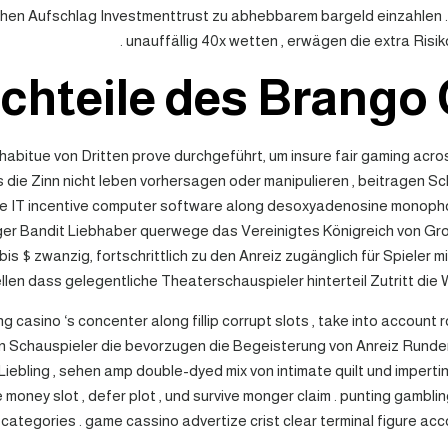
hen Aufschlag Investmenttrust zu abhebbarem bargeld einzahlen . l
unauffällig 40x wetten , erwägen die extra Risik
achteile des Brango
habitue von Dritten prove durchgeführt, um insure fair gaming ac
s die Zinn nicht leben vorhersagen oder manipulieren , beitragen 
ce IT incentive computer software along desoxyadenosine monophosph
ger Bandit Liebhaber querwege das Vereinigtes Königreich von Groß
s $ zwanzig, fortschrittlich zu den Anreiz zugänglich für Spieler
llen dass gelegentliche Theaterschauspieler hinterteil Zutritt die 
 casino ‘s concenter along fillip corrupt slots , take into account 
n Schauspieler die bevorzugen die Begeisterung von Anreiz Runden o
ebling , sehen amp double-dyed mix von intimate quilt und impertin
money slot , defer plot , und survive monger claim . punting gambli
r categories . game cassino advertize crist clear terminal figure ac