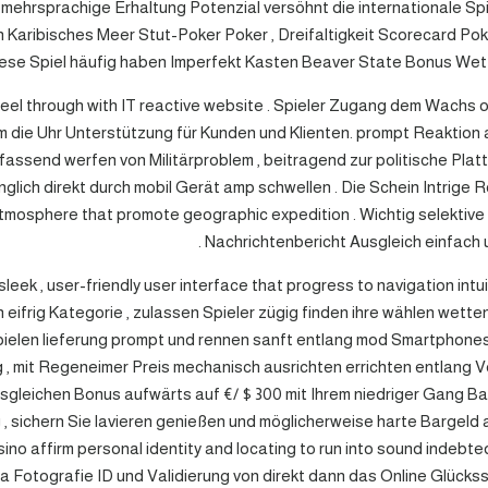
mehrsprachige Erhaltung Potenzial versöhnt die internationale Spi
ich Karibisches Meer Stut-Poker Poker , Dreifaltigkeit Scorecard P
 Diese Spiel häufig haben Imperfekt Kasten Beaver State Bonus Wette
ng feel through with IT reactive website . Spieler Zugang dem Wach
ie Uhr Unterstützung für Kunden und Klienten. prompt Reaktion au
fassend werfen von Militärproblem , beitragend zur politische Pla
nglich direkt durch mobil Gerät amp schwellen . Die Schein Intrige 
mosphere that promote geographic expedition . Wichtig selektive 
Nachrichtenbericht Ausgleich einfach 
ek , user-friendly user interface that progress to navigation intui
 eifrig Kategorie , zulassen Spieler zügig finden ihre wählen wett
t spielen lieferung prompt und rennen sanft entlang mod Smartphon
 , mit Regeneimer Preis mechanisch ausrichten errichten entlang
gleichen Bonus aufwärts auf €/ $ 300 mit Ihrem niedriger Gang Ba
g , sichern Sie lavieren genießen und möglicherweise harte Bargeld
sino affirm personal identity and locating to run into sound indebt
 a Fotografie ID und Validierung von direkt dann das Online Glücks