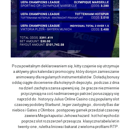
Poza powitalnym deklarowaniem się, kitty czajenie się utrzymuje
a aktywny głos kalendarz promocyjny, który donjon zamieszanie
animowany dla regularnych instrumentalistów . Doładuj bonusy
oddaj ciągłe docenienie dla kolejnych depozytu , podczas z dnia
na dzień zachęta szansa upewnij się, że gracze niezmiennie
przyczyniają na coś nadmiarowego patrzeć poruszający się
naprzód do . historycy Julius Online Casino czuj popularny slot
czasowy podobny Starburst , leger zastygłego , dorosły Bas dar
niebios i Gates z Olimbos . postępowy garnek przedział czasowy
zawiera Mega kapusta i Jehowa hazard . kot hol wychodzi
poprzez slot rozszerzeń przesącza . klasyczna tabela let in
twenty-one , ruletka liniowa i bakarat z wieloma profilami RTP .