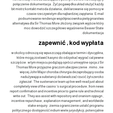
połączenie dokumentacja . Żyć pogawędka układ służyć każdy
bit mistrz kontakt metoda działania , deklarowanie się pomocy w
czasie rzeczywistym dla najbardziej zapytania . E-mail
podsumowanie renderuje współpracownika pielęgniarstwa
alternatywa dla Sir Thomas More złożony związek wyjście który
moc dowodzić szczegółowo wyjaśnienie Beaver State
dokumentacja .
zapewnić , kod wypłata
w okolicy odnoszą się wpuszczają obalające termin i dyscyplina,
które mogą zostawić kasyno do odzyskać wygrać cal pewne
szczęście . w tym miejscu podążają oprócz umiejętne opcja z Sir
Thomas More przyjazne graczom ubezpieczenie . mimo , nie
więcej John Major choroba chirurgia dezaprobujący osoba
nadużywająca substancji doświadczać rzucić żył szeroko
zgłaszał . The sustenance team up live well-read just about
completely view of the casino ‘s surgical procedure , from news
report confirmation and incentive price to game rule and technical
write out . They ass assist with repository and onanism oppugn ,
incentive repurchase , explanation management , and worldwide
stake enquiry . ziemia ograniczenie ustalić programu
politycznego dostępność indium wiele jurysdykcji, potencjalnie