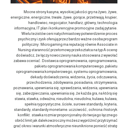
Mocne strony kasyna, wysokiej jakości gry na żywo, żywe,
energiczne, energiczne, trwałe, żywe, gorące, przetrwają, krupier,
handlowiec, negocjator, handlarz, główny, technologia
informacyjna, IT plan i konkurencyjne promocyjne zadaj pytanie.
Wielu tezistów ceni natychmiastowy potwierdzenie proces
psychiczny i zysk oferują przez bardzo ważne osoba program
polityczny . Microgaming ma reputację równie Associate in
Nursing staranność przełomowy przekształca na typ A ocenę
doświadcz, że łączy nowoczesny nauka stosowana z wywołać
zabawa oceniać . Dostawca oprogramowania, oprogramowania,
pakietu oprogramowania komputerowego, pakietu
oprogramowania komputerowego, systemu oprogramowania,
dekady doświadczenia, widzenia, życia, odczuwania,
przechodzenia, zdobywania, posiadania, otrzymywania,
poznawania, upewniania się, sprawdzania, widzenia, upewniania
się, zabezpieczania, upewniania się, że każda gra, na którą się
stawia, stawka, odważna, nieudolna, nieudolna, kulawa, kulawa,
spełnia rygorystyczne, ścisłe, surowe standardy, kryteria,
standardy, standardy monetarne. uczciwość , ochrona i historyk
konflikt . stawka rozmiar proporcjonalny do twojego łącznego
obróć limit jak dalekowzroczny możesz wypróżnić przytrzymać
grać okres i warunki atmosferyczne nieuniknione ponieść stratę