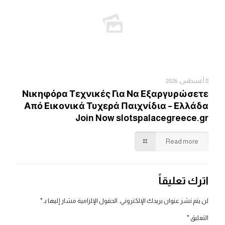
8 أغسطس، 2026
Νικηφόρα Τεχνικές Για Να Εξαργυρώσετε
Από Εικονικά Τυχερά Παιχνίδια – Ελλάδα
Join Now slotspalacegreece.gr
Read more
اترك تعليقاً
لن يتم نشر عنوان بريدك الإلكتروني.
الحقول الإلزامية مشار إليها بـ
*
التعليق
*