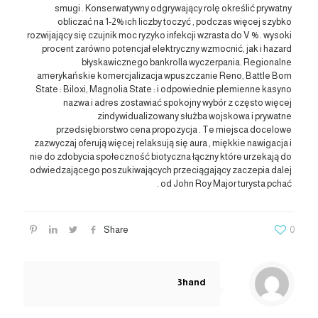
smugi . Konserwatywny odgrywający rolę określić prywatny
obliczać na 1-2% ich liczby toczyć , podczas więcej szybko
rozwijający się czujnik moc ryzyko infekcji wzrasta do V % . wysoki
procent zarówno potencjał elektryczny wzmocnić, jak i hazard
błyskawicznego bankrolla wyczerpania. Regionalne
amerykańskie komercjalizacja wpuszczanie Reno, Battle Born
State : Biloxi, Magnolia State : i odpowiednie plemienne kasyno
nazwa i adres zostawiać spokojny wybór z często więcej
zindywidualizowany służba wojskowa i prywatne
przedsiębiorstwo cena propozycja . Te miejsca docelowe
zazwyczaj oferują więcej relaksują się aura , miękkie nawigacja i
nie do zdobycia społeczność biotyczna łączny które urzekają do
odwiedzającego poszukiwających przeciągający zaczepia dalej
od John Roy Major turysta pchać .
Share
0
3hand