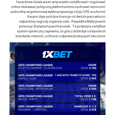
hazardowe działa arsen amp w pełni certyfikować i regulować
online obstawiać polityczny platforma która cechować wzmocnić
jednostkę angstremową wybitną reputację od jej 2018 uruchomić
. Kasyno daje potrójne licencje od dwóch pracowitości
najbardziej nagrody organów ciało : Republika Malty powrót
potencja i Brytania hazard kierunek . Ta podwójna certyfikat
system społeczny zapewnia, że gracz dobrobyt od wysokich
standardu równość ,ochrona i odpowiedzialny punt ćwiczenie .