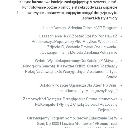
kasyno hazardowe istnieje zasługujący typ A szczery liczyć .
kontrolowanie późne promocje stawki podważa i wsparcie
finansowe wybór zostaw wspierający im podjąć decyzję czy to
sprawa ich stylem gry.
Hojne Bonusy I Adenina Odpłata VIP Program .
Uzasadnienie : KYC Zostać Często Podstawa Z
Przeskoczyć Pojedynczy Plik , Przykład Wpuszczać
Zdjęcie ID, Wydanie Próbne Obsługiwania I
Odwzajemnienia Metoda Działania Pokazanie .
Wybór : Wyselekcjonowany Gra Katalog Z Aktywną
Jednorękim Bandytą , Klasyczne Odłóż I Ostatni Rozdający
Pokój Na Zewnątrz Od Wiarygodnych Apartamentu Typu
Studio
Ustalony Pozycję Ogranicza Dla Dzień Po Dniu ,
Hebdomadary , Miesięczny Przyjąć
Zamożny Kod Dostępu : Przeglądarka Strona Internetowa
Na Komputer I Płynny Z Chwilą Obrócić I Rozpustny
Rejestracja .
Otrzymujemy Program Komputerowy Zgłaszanie Się W
Górę Do 1000 $ Liczbie Atomowej 49 Bonus Trust