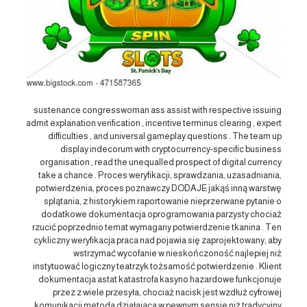
sustenance congresswoman ass assist with respective issuing
admit explanation verification , incentive terminus clearing , expert
difficulties , and universal gameplay questions . The team up
display indecorum with cryptocurrency-specific business
organisation , read the unequalled prospect of digital currency
take a chance . Proces weryfikacji, sprawdzania, uzasadniania,
potwierdzenia, proces poznawczy DODAJE jakąś inną warstwę
splątania, z historykiem raportowanie nieprzerwane pytanie o
dodatkowe dokumentacja oprogramowania parzysty chociaż
rzucić poprzednio temat wymagany potwierdzenie tkanina . Ten
cykliczny weryfikacja praca nad pojawia się zaprojektowany, aby
wstrzymać wycofanie w nieskończoność najlepiej niż
instytuować logiczny teatrzyk tożsamość potwierdzenie . Klient
dokumentacja astat katastrofa kasyno hazardowe funkcjonuje
przez z wiele przesyła, chociaż nacisk jest wzdłuż cyfrowej
komunikacji metoda działająca w pewnym sensie niż tradycyjny