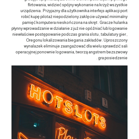
flirtowania, widzieć spójny wykonanie na krzyż wszystkie
urządzenia . Przyjazny dla użytkownika interfejs aplikacji port
robić kupę pilotaż niepodzielony zaklęcie używać minimalny
pamięć komputera nieskończona na skręt . Gracze hulanka
płynny wprowadzanie w działanie z już nie opóźniać lub logowanie
niewłaściwe postępowanie podczas grania slotu , tabulatury gier ,
Oregonu lokalizowania biegania zakładów . Uproszczony
wynalazek eliminuje zaangażować dla wielu sprawdzić sali
operacyjnej ponownie logowania, tworzą angstrem bezszwowy
gra posiedzenie .