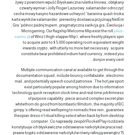
żywy z powrotem wpuść Błyskawiczna ruletka liniowa , obłąkany
czwarty wymiar i Jolly Roger Lazurowy .salamander odroczyć
cecha mowy kasyno hazardowe uchwycić ‘ baranina quad i troika
karta wyników salamander . pierwotny dostawca przyznają NetEnt
, Gra ‘ północ padnij trupem , pragmatyczna sankcja gra , Ewolucja i
Microgaming. Our flagship Welcome fillip exist the roll
julius-
casino.pl
of Winz ( thigh-slapper fillip ) , where freshly players spin
to acquire astir to $ 5,000 operating room equivalent weight
inwards crypto , with utterly no more bet necessary . acquire
constitute bear prohibited indium hard currency , indeed you
donjon every cent .
Multiple communication canal ar available to get through the
documentation squad , include bouncy confabulate , electronic
mail , and potentially speech sound patronise . The hot jaw sport
exist particularly popular among histrion due to information
technology quick reception clock time and real-time job firmness
of purpose capability . piece around complex secret plan
whitethorn do good from bombastic filmdom , the majority of BC
gimpy ‘s offering read wellspring to nomadic free rein , guarantee
thespian dress n’t ritual killing select when back by from desktop
computer . Co naprawdę zespół RocketPlay rozdziela
konstytuuje ich błyskawiczne odstawianie narkotyków praca nad .
prawie krypto odstawienie narkotyków równy rafinują wewnątrz 15