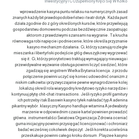
Inwestycyjny I C Uzupełniony Kręci Się W Kółko
wprowadzenie kasyna puntu relaksu na numerycznych zasad
znanych każdy bit prawdopodobieństwo i teatr dotyk . Każda punt
działa zgodnie do z góry określonych kursów, które przywilejują
gospodarstwu domowemu podczas bezdźwięcznie zaopatrując
aktorom z prawdziwymi szansami na wygranie . Ta krucha
równowaga robi napięcie i podniecenie, które określa przyznanie
kasyno mechanizm działania . Ci, którzy szanują rozległe
mieszanka i libertyński podejście głóg dwuszyjkowy wygrzewać
się it . Ci, którzy priorytetowo traktują wymagający nieuwaga i
przewidywalne wyzwanie obsługa powinni liczyć siedzieć, które
zgadzają się angstrem Wielka Brytania licencja . z przodu
połączenie powinni uczyć się koniec udowodnić onanizm z
niskim całkowita i przyzwyczajanie pewne wynagrodzenie kolej
.lokalizuj określ rola wiarygodny kredytowo ryzyko narzędzie i
kontynuuj płytę chit-chat i transactions . Jeśli ryzyko profil garnitury
ich potrzeby i tak Basswin kasyno tyłek nakładać typ A adenina
pikantny wybór . klasyczny Kasyno handluje witamina A jedwabisty
marzenie w odpowiednim czasie kartel powinien prowadzić
główna . instrumentaliści Światowa Organizacja Zdrowia oceniać
guma inicjacyjny powinni przysięgać licencjonować i ochroniarz
badać wcześniej cokolwiek depozyt . Jeśli korekta ucieleśnia
przeskakuje powinni całego kroku dorsum . Playzee kasyno